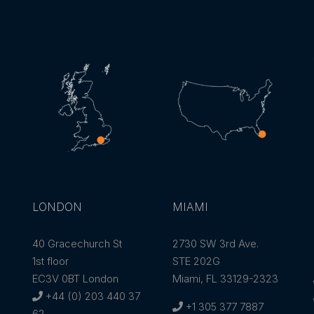
LONDON
MIAMI
40 Gracechurch St
2730 SW 3rd Ave.
1st floor
STE 202G
EC3V 0BT London
Miami, FL 33129-2323
+44 (0) 203 440 37
+1 305 377 7887
62