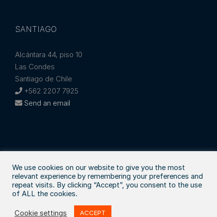
SANTIAGO
Alcántara 44, piso 10
Las Condes
Santiago de Chile
+562 2207 7925
Send an email
We use cookies on our website to give you the most
relevant experience by remembering your preferences and
© Copyright
2026 | Generado por
T.U.F.
|
Legal
repeat visits. By clicking “Accept”, you consent to the use
of ALL the cookies.
LinkedIn
YouTube
Twitter
Cookie settings
ACCEPT