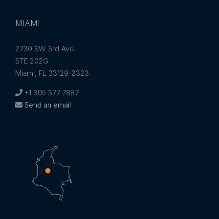
MIAMI
2730 SW 3rd Ave.
STE 202G
Miami, FL 33129-2323
+1 305 377 7887
Send an email