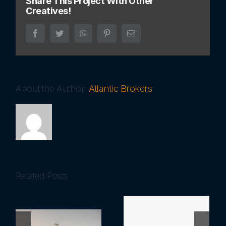
Share This Project With Other
Creatives!
Facebook
Twitter
WhatsApp
Pinterest
Email
About the Author:
Atlantic Brokers
Related Posts