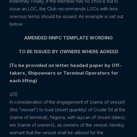
Indemnity. Finally, if the Member has no choice but to
issue an LOC, the Club recommends LOCs with less
onerous terms should be issued. An example is set out
below:
AMENDED NNPC TEMPLATE WORDING
TO BE ISSUED BY OWNERS WHERE AGREED
(To be provided on letter headed paper by Off-
takers, Shipowners or Terminal Operators for
each
lifting)
QTE
In consideration of the engagement of (name of vessel)
(the “vessel”) to load (insert quantity) of Crude Oil at the
(name of terminal), Nigeria, with laycan of (insert dates),
we (name of owners), as owners of the vessel, hereby
warrant that the vessel shall be utilized for the