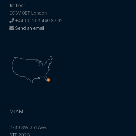
1st floor
EC3V 0BT London
+44 (0) 203 440 37 62
Send an email
MIAMI
2730 SW 3rd Ave.
STE 202G