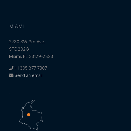
MIAMI
2730 SW 3rd Ave.
STE 202G
Miami, FL 33129-2323
+1 305 377 7887
Send an email