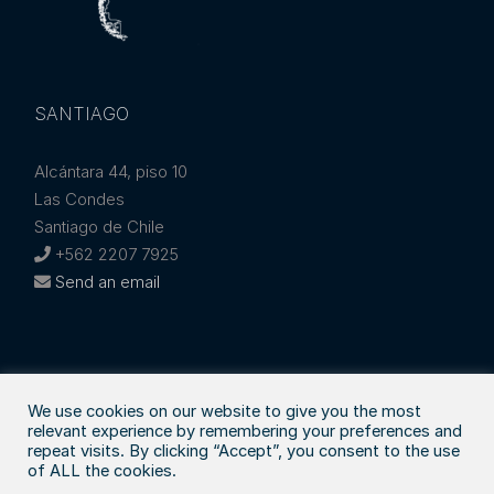
SANTIAGO
Alcántara 44, piso 10
Las Condes
Santiago de Chile
+562 2207 7925
Send an email
We use cookies on our website to give you the most
relevant experience by remembering your preferences and
repeat visits. By clicking “Accept”, you consent to the use
© Copyright
2026 | Generado por
T.U.F.
|
Legal
of ALL the cookies.